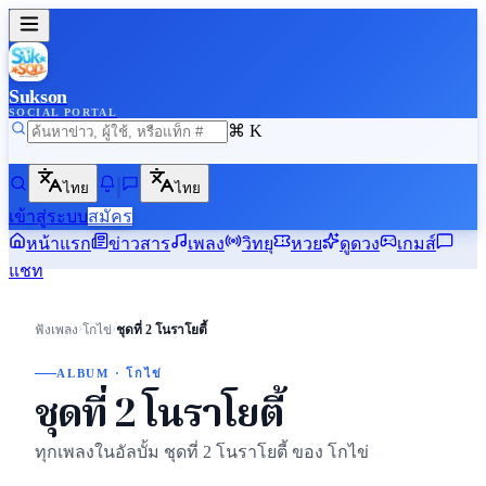
Sukson
SOCIAL PORTAL
⌘ K
ไทย
ไทย
เข้าสู่ระบบ
สมัคร
หน้าแรก
ข่าวสาร
เพลง
วิทยุ
หวย
ดูดวง
เกมส์
แชท
›
›
ฟังเพลง
โกไข่
ชุดที่ 2 โนราโยตี้
ALBUM · โกไข่
ชุดที่ 2 โนราโยตี้
ทุกเพลงในอัลบั้ม ชุดที่ 2 โนราโยตี้ ของ โกไข่