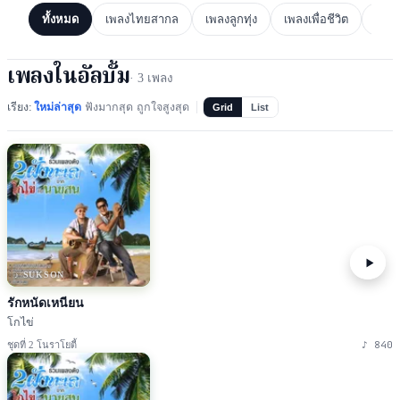
ทั้งหมด
เพลงไทยสากล
เพลงลูกทุ่ง
เพลงเพื่อชีวิต
เพล
เพลงในอัลบั้ม
·
3
เพลง
เรียง:
ใหม่ล่าสุด
ฟังมากสุด
ถูกใจสูงสุด
Grid
List
♪ SUKSON
รักหนัดเหนียน
โกไข่
♪
840
ชุดที่ 2 โนราโยตี้