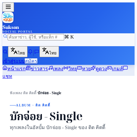
Sukson
SOCIAL PORTAL
⌘ K
ไทย
ไทย
เข้าสู่ระบบ
สมัคร
หน้าแรก
ข่าวสาร
เพลง
วิทยุ
หวย
ดูดวง
เกมส์
แชท
›
›
ฟังเพลง
ดิด คิตตี้
บักจ่อย - Single
ALBUM · ดิด คิตตี้
บักจ่อย - Single
ทุกเพลงในอัลบั้ม บักจ่อย - Single ของ ดิด คิตตี้