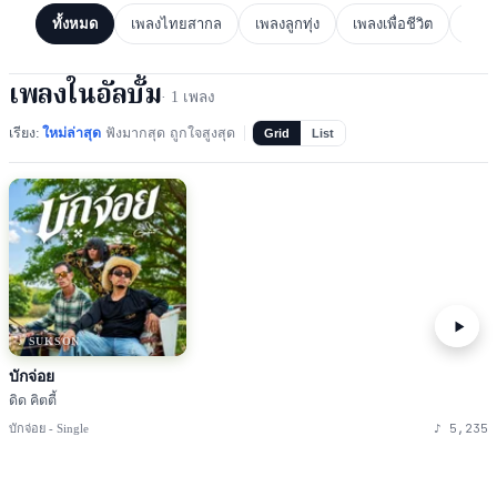
ทั้งหมด
เพลงไทยสากล
เพลงลูกทุ่ง
เพลงเพื่อชีวิต
เพล
เพลงในอัลบั้ม
·
1
เพลง
เรียง:
ใหม่ล่าสุด
ฟังมากสุด
ถูกใจสูงสุด
Grid
List
♪ SUKSON
บักจ่อย
ดิด คิตตี้
♪
5,235
บักจ่อย - Single