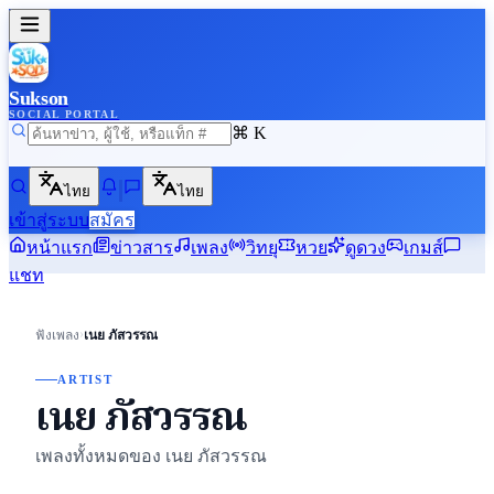
Sukson
SOCIAL PORTAL
⌘ K
ไทย
ไทย
เข้าสู่ระบบ
สมัคร
หน้าแรก
ข่าวสาร
เพลง
วิทยุ
หวย
ดูดวง
เกมส์
แชท
›
ฟังเพลง
เนย ภัสวรรณ
ARTIST
เนย ภัสวรรณ
เพลงทั้งหมดของ เนย ภัสวรรณ