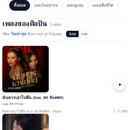
ทั้งหมด
เพลงไทยสากล
เพลงลูกทุ่ง
เพลงเพื่อชีวิต
เพล
เพลงของศิลปิน
·
3
เพลง
เรียง:
ใหม่ล่าสุด
ฟังมากสุด
ถูกใจสูงสุด
Grid
List
♪ SUKSON
ฉันควรเอาไปคืน (feat. พร จันทพร)
เนย ภัสวรรณ
♪
3,000
ฉันควรเอาไปคืน (feat. พร จันทพร) - Single