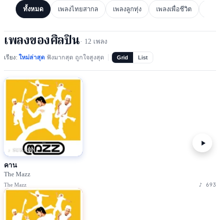
ทั้งหมด
เพลงไทยสากล
เพลงลูกทุ่ง
เพลงเพื่อชีวิต
เพล
เพลงของศิลปิน
·
12
เพลง
เรียง:
ใหม่ล่าสุด
ฟังมากสุด
ถูกใจสูงสุด
Grid
List
♪ SUKSON
คาน
The Mazz
♪
693
The Mazz