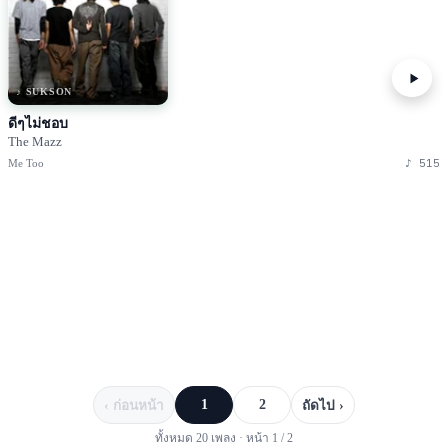
♪ SUKSON
ดีๆไม่ชอบ
The Mazz
♪
515
Me Too
1
2
‹ ก่อนหน้า
ถัดไป ›
ทั้งหมด
20
เพลง · หน้า
1
/
2