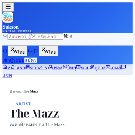
Sukson
SOCIAL PORTAL
⌘ K
ไทย
ไทย
เข้าสู่ระบบ
สมัคร
หน้าแรก
ข่าวสาร
เพลง
วิทยุ
หวย
ดูดวง
เกมส์
แชท
›
The Mazz
ฟังเพลง
ARTIST
The Mazz
เพลงทั้งหมดของ The Mazz