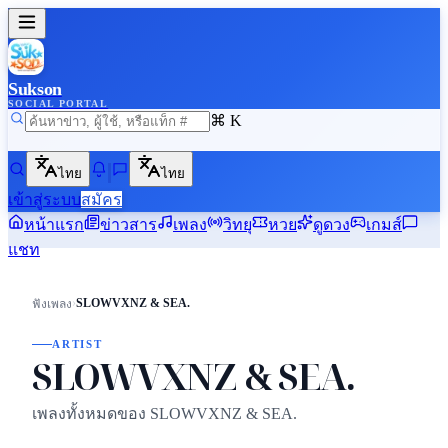
Sukson
SOCIAL PORTAL
⌘ K
ไทย
ไทย
เข้าสู่ระบบ
สมัคร
หน้าแรก
ข่าวสาร
เพลง
วิทยุ
หวย
ดูดวง
เกมส์
แชท
›
SLOWVXNZ & SEA.
ฟังเพลง
ARTIST
SLOWVXNZ & SEA.
เพลงทั้งหมดของ SLOWVXNZ & SEA.