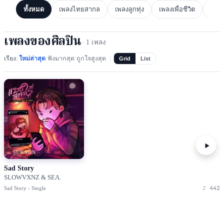
ทั้งหมด
เพลงไทยสากล
เพลงลูกทุ่ง
เพลงเพื่อชีวิต
เพล
เพลงของศิลปิน
·
1
เพลง
เรียง:
ใหม่ล่าสุด
ฟังมากสุด
ถูกใจสูงสุด
Grid
List
♪ SUKSON
Sad Story
SLOWVXNZ & SEA.
♪
442
Sad Story - Single