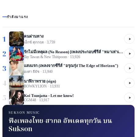
กำลังมาแรง
คนผ่านทาง
1
เอ็กซ์ ศุภกฤต
·
3,759
2
รักไม่มีเหตุผล (No Reason) [เพลงประกอบซีรีส์ "หมาเห่าเครื่องบิน A Dog And A Plane"]
Tay Tawan & New Thitipoom
·
13,926
แสงแรก (เพลงจากซีรีส์ "อรุณรุ่ง The Edge of Horizon")
3
องศา ธีธัช
·
13,940
4
นาฬิกาทราย (sign)
BOWKYLION
·
13,931
5
Koi Tsunjatta - Let me know!
CGM48
·
13,917
SUKSON MUSIC
ฟังเพลงไทย-สากล อัพเดตทุกวัน บน
Sukson