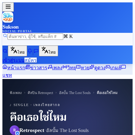
Sukson
SOCIAL PORTAL
⌘ K
ไทย
ไทย
เข้าสู่ระบบ
สมัคร
หน้าแรก
ข่าวสาร
เพลง
วิทยุ
หวย
ดูดวง
เกมส์
แชท
›
›
›
ฟังเพลง
ศิลปิน
Retrospect
อัลบั้ม
The Lost Souls
คือเธอใช่ไหม
♪ SUKSON
♪ SINGLE ·
เพลงไทยสากล
คือเธอใช่ไหม
Retrospect
·
อัลบั้ม
The Lost Souls
R