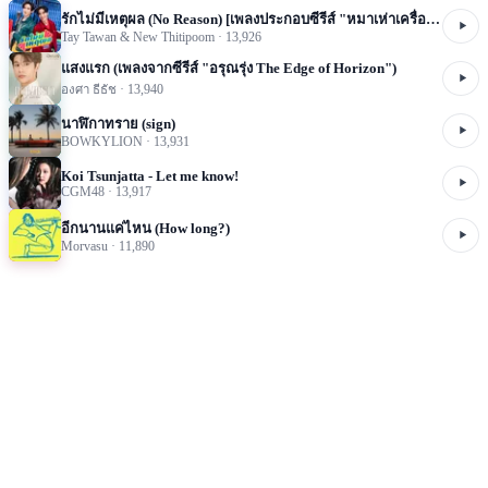
รักไม่มีเหตุผล (No Reason) [เพลงประกอบซีรีส์ "หมาเห่าเครื่องบิน A Dog And A Plane"]
Tay Tawan & New Thitipoom
·
13,926
แสงแรก (เพลงจากซีรีส์ "อรุณรุ่ง The Edge of Horizon")
องศา ธีธัช
·
13,940
นาฬิกาทราย (sign)
BOWKYLION
·
13,931
Koi Tsunjatta - Let me know!
CGM48
·
13,917
อีกนานแค่ไหน (How long?)
Morvasu
·
11,890