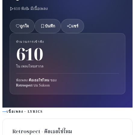
610
ฟัง
📝 มีเนื้อเพลง
ถูกใจ
บันทึก
แชร์
จำนวนการเข้าฟัง
610
ใน
เพลงไทยสากล
ฟังเพลง
คือเธอใช่ไหม
ของ
Retrospect
บน Sukson
เนื้อเพลง · LYRICS
Retrospect - คือเธอใช่ไหม