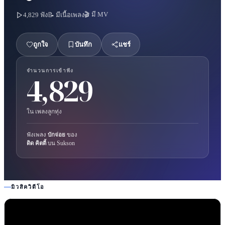
🎬 มี MV
4,829
ฟัง
📝 มีเนื้อเพลง
ถูกใจ
บันทึก
แชร์
จำนวนการเข้าฟัง
4,829
ใน
เพลงลูกทุ่ง
ฟังเพลง
บักจ่อย
ของ
ดิด คิตตี้
บน Sukson
มิวสิควิดีโอ