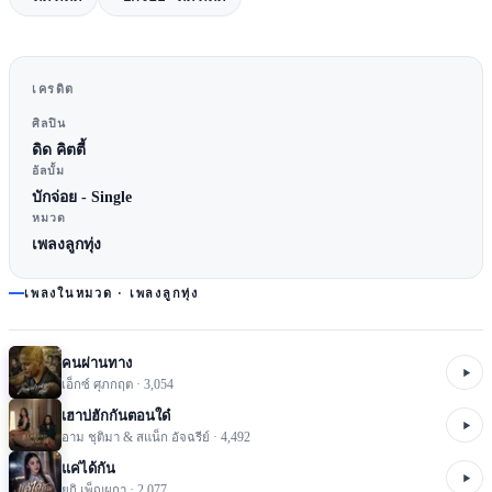
เครดิต
ศิลปิน
ดิด คิตตี้
อัลบั้ม
บักจ่อย - Single
หมวด
เพลงลูกทุ่ง
เพลงในหมวด ·
เพลงลูกทุ่ง
คนผ่านทาง
เอ็กซ์ ศุภกฤต
·
3,054
เฮาบ่ฮักกันตอนใด๋
อาม ชุติมา & สแน็ก อัจฉรีย์
·
4,492
แค่ได้กัน
ยูกิ เพ็ญผกา
·
2,077