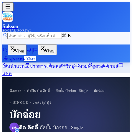
Sukson
SOCIAL PORTAL
⌘ K
ไทย
ไทย
เข้าสู่ระบบ
สมัคร
หน้าแรก
ข่าวสาร
เพลง
วิทยุ
หวย
ดูดวง
เกมส์
แชท
›
›
›
ฟังเพลง
ศิลปิน
ดิด คิตตี้
อัลบั้ม
บักจ่อย - Single
บักจ่อย
♪ SUKSON
♪ SINGLE ·
เพลงลูกทุ่ง
บักจ่อย
·
ดิด คิตตี้
อัลบั้ม
บักจ่อย - Single
ดค