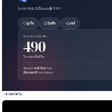
🎬 มี MV
490
ฟัง
📝 มีเนื้อเพลง
ถูกใจ
บันทึก
แชร์
จำนวนการเข้าฟัง
490
ใน
เพลงเพื่อชีวิต
ฟังเพลง
หาผัวใหม่
ของ
อ๊อฟ ดอกฟ้า
บน Sukson
มิวสิควิดีโอ