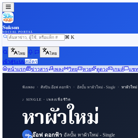
Sukson
SOCIAL PORTAL
⌘ K
ไทย
ไทย
เข้าสู่ระบบ
สมัคร
หน้าแรก
ข่าวสาร
เพลง
วิทยุ
หวย
ดูดวง
เกมส์
แช
›
›
›
ฟังเพลง
ศิลปิน
อ๊อฟ ดอกฟ้า
อัลบั้ม
หาผัวใหม่ - Single
หาผัวใหม่
♪ SUKSON
♪ SINGLE ·
เพลงเพื่อชีวิต
หาผัวใหม่
·
อ๊อฟ ดอกฟ้า
อัลบั้ม
หาผัวใหม่ - Single
อด