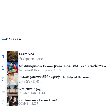
กำลังมาแรง
คนผ่านทาง
1
เอ็กซ์ ศุภกฤต
·
3,620
2
รักไม่มีเหตุผล (No Reason) [เพลงประกอบซีรีส์ "หมาเห่าเครื่องบิน 
Tay Tawan & New Thitipoom
·
13,638
แสงแรก (เพลงจากซีรีส์ "อรุณรุ่ง The Edge of Horizon")
3
องศา ธีธัช
·
13,651
4
นาฬิกาทราย (sign)
BOWKYLION
·
13,649
5
Koi Tsunjatta - Let me know!
CGM48
·
13,637