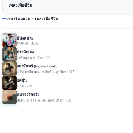
เพลงเพื่อชีวิต
เพลงในหมวด ·
เพลงเพื่อชีวิต
มีมั่งหม้าย
YONIA
·
3,326
ทรงนักเลง
วงพัทลุง พาราฮัท
·
447
แสงจันทร์ (Reproduced)
อ.ไข่ มาลีฮวนน่า x ต้นข้าว สุปรียา
·
317
แค่ฝุ่น
L.กฮ
·
256
หมาจรรักจริง
BENT KITTITAT & เบนซ์ ปรีชา
·
331