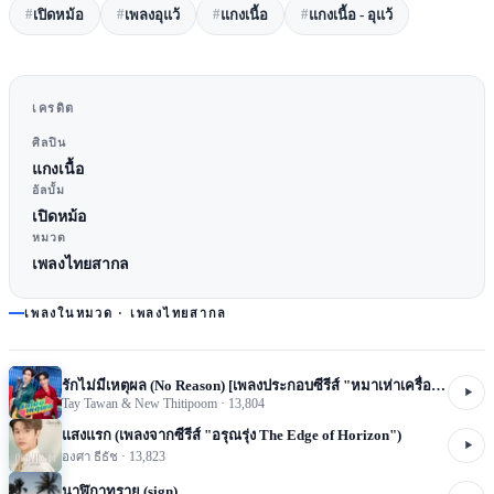
#
#
#
#
เปิดหม้อ
เพลงอุแว้
แกงเนื้อ
แกงเนื้อ - อุแว้
เครดิต
ศิลปิน
แกงเนื้อ
อัลบั้ม
เปิดหม้อ
หมวด
เพลงไทยสากล
เพลงในหมวด ·
เพลงไทยสากล
รักไม่มีเหตุผล (No Reason) [เพลงประกอบซีรีส์ "หมาเห่าเครื่องบิน A Dog And A Plane"]
Tay Tawan & New Thitipoom
·
13,804
แสงแรก (เพลงจากซีรีส์ "อรุณรุ่ง The Edge of Horizon")
องศา ธีธัช
·
13,823
นาฬิกาทราย (sign)