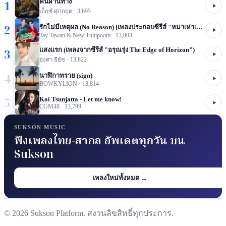
คนผ่านทาง
1
เอ็กซ์ ศุภกฤต
·
3,695
2
รักไม่มีเหตุผล (No Reason) [เพลงประกอบซีรีส์ "หมาเห่าเครื่องบิน A Dog And A Plane"]
Tay Tawan & New Thitipoom
·
13,803
แสงแรก (เพลงจากซีรีส์ "อรุณรุ่ง The Edge of Horizon")
3
องศา ธีธัช
·
13,822
4
นาฬิกาทราย (sign)
BOWKYLION
·
13,814
5
Koi Tsunjatta - Let me know!
CGM48
·
13,799
SUKSON MUSIC
ฟังเพลงไทย-สากล อัพเดตทุกวัน บน
Sukson
เพลงใหม่ทั้งหมด →
©
2026
Sukson Platform. สงวนลิขสิทธิ์ทุกประการ.