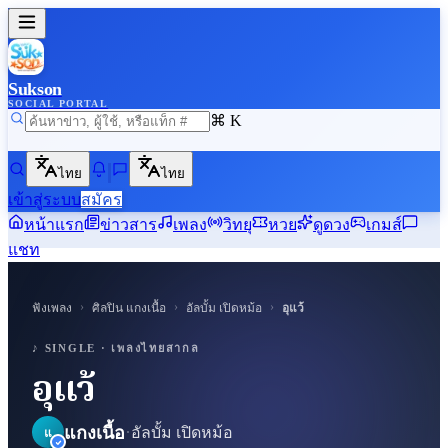
Sukson
SOCIAL PORTAL
⌘ K
ไทย
ไทย
เข้าสู่ระบบ
สมัคร
หน้าแรก
ข่าวสาร
เพลง
วิทยุ
หวย
ดูดวง
เกมส์
แชท
›
›
›
ฟังเพลง
ศิลปิน
แกงเนื้อ
อัลบั้ม
เปิดหม้อ
อุแว้
♪ SUKSON
♪ SINGLE ·
เพลงไทยสากล
อุแว้
·
แกงเนื้อ
อัลบั้ม
เปิดหม้อ
แ