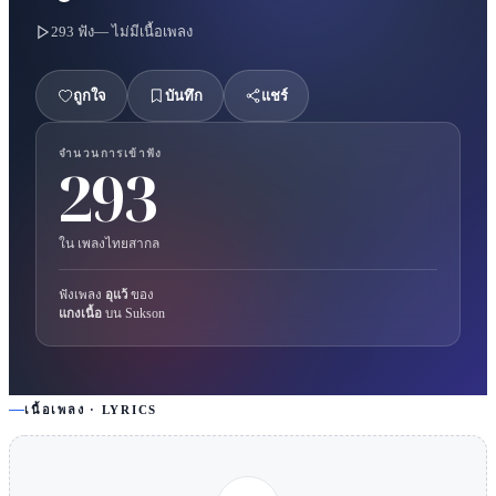
293
ฟัง
— ไม่มีเนื้อเพลง
ถูกใจ
บันทึก
แชร์
จำนวนการเข้าฟัง
293
ใน
เพลงไทยสากล
ฟังเพลง
อุแว้
ของ
แกงเนื้อ
บน Sukson
เนื้อเพลง · LYRICS