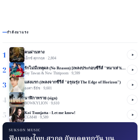
กำลังมาแรง
คนผ่านทาง
1
เอ็กซ์ ศุภกฤต
·
2,804
2
รักไม่มีเหตุผล (No Reason) [เพลงประกอบซีรีส์ "หมาเห่าเครื่องบิน A Dog And A Plane"]
Tay Tawan & New Thitipoom
·
9,599
แสงแรก (เพลงจากซีรีส์ "อรุณรุ่ง The Edge of Horizon")
3
องศา ธีธัช
·
9,601
4
นาฬิกาทราย (sign)
BOWKYLION
·
9,610
5
Koi Tsunjatta - Let me know!
CGM48
·
9,589
SUKSON MUSIC
ฟังเพลงไทย-สากล อัพเดตทุกวัน บน