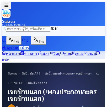
Sukson
SOCIAL PORTAL
⌘ K
ไทย
ไทย
เข้าสู่ระบบ
สมัคร
หน้าแรก
ข่าวสาร
เพลง
วิทยุ
หวย
ดูดวง
เกมส์
แชท
›
›
›
ฟังเพลง
ศิลปิน
ตุ้ย AF 3
อัลบั้ม
เพลงประกอบละคร เขยบ้านนอก
เขยบ้านนอก (เพลงประกอบละคร เขยบ้านนอก)
♪ SUKSON
♪ SINGLE ·
เพลงไทยสากล
เขยบ้านนอก (เพลงประกอบละคร
เขยบ้านนอก)