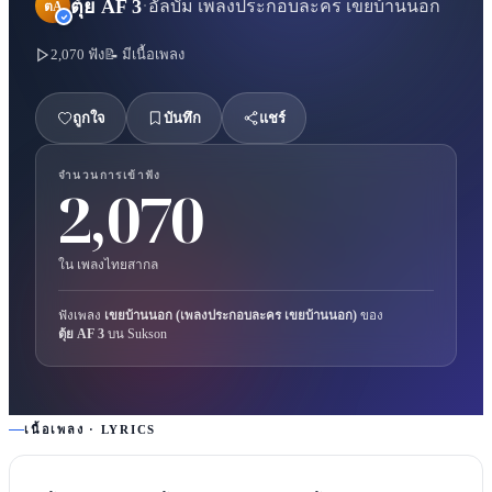
·
ตุ้ย AF 3
อัลบั้ม
เพลงประกอบละคร เขยบ้านนอก
ตA
2,070
ฟัง
📝 มีเนื้อเพลง
ถูกใจ
บันทึก
แชร์
จำนวนการเข้าฟัง
2,070
ใน
เพลงไทยสากล
ฟังเพลง
เขยบ้านนอก (เพลงประกอบละคร เขยบ้านนอก)
ของ
ตุ้ย AF 3
บน Sukson
เนื้อเพลง · LYRICS