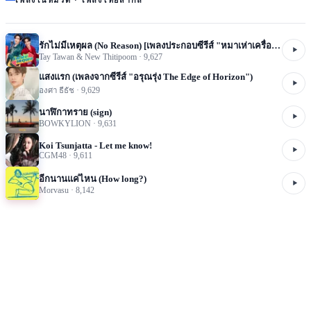
รักไม่มีเหตุผล (No Reason) [เพลงประกอบซีรีส์ "หมาเห่าเครื่องบิน A Dog And A Plane"]
Tay Tawan & New Thitipoom
·
9,627
แสงแรก (เพลงจากซีรีส์ "อรุณรุ่ง The Edge of Horizon")
องศา ธีธัช
·
9,629
นาฬิกาทราย (sign)
BOWKYLION
·
9,631
Koi Tsunjatta - Let me know!
CGM48
·
9,611
อีกนานแค่ไหน (How long?)
Morvasu
·
8,142