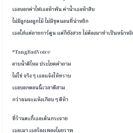
เธอบอกค่าไฟเธอห้าพัน ค่าน้ำเธอห้าสิบ
ไม่มีลูกมงลูกไม้ ไม่มีชุดนอนที่น่าหยิก
เธอใส่แต่ลายการ์ตูน แต่ก็ยังสวย ไม่ต้องมาทำเป็นหน้าหงิ
*TangBadVoice
อาบนํ้าดีไหม ประโยคคำถาม
ไม่ใช่ จริง ๆ เธอแจ้งให้ทราบ
เธอบอกตอนนี้เวลาตีสาม
กว่าผมจะแห้งเกือบ ๆ ตีห้า
ที่ร้านตะกี้เธอเต้นกระจาย
เธอเมา เธอร้องเพลงไมยราพ