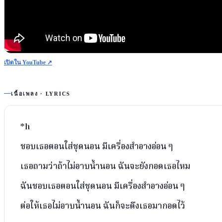
เปิดใน YouTube ↗
เนื้อเพลง · LYRICS
*h
ชอบเธอตอนใส่ชุดนอน มีเครื่องสำอางอ่อน ๆ
เธอถามว่าถ้าไม่อาบน้ำนอน ฉันจะยังกอดเธอไหม
ฉันชอบเธอตอนใส่ชุดนอน มีเครื่องสำอางอ่อน ๆ
ต่อให้เธอไม่อาบน้ำนอน ฉันก็จะดึงเธอมากอดไว้