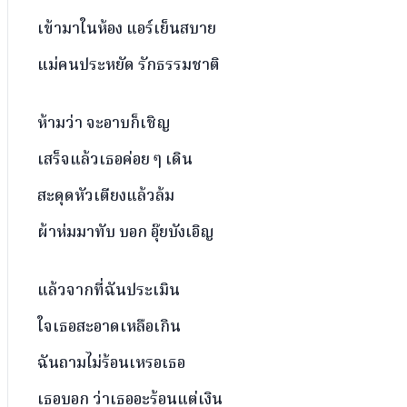
เข้ามาในห้อง แอร์เย็นสบาย
แม่คนประหยัด รักธรรมชาติ
ห้ามว่า จะอาบก็เชิญ
เสร็จแล้วเธอค่อย ๆ เดิน
สะดุดหัวเตียงแล้วล้ม
ผ้าห่มมาทับ บอก อุ๊ยบังเอิญ
แล้วจากที่ฉันประเมิน
ใจเธอสะอาดเหลือเกิน
ฉันถามไม่ร้อนเหรอเธอ
เธอบอก ว่าเธออะร้อนแต่เงิน