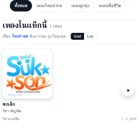
ทั้งหมด
เพลงไทยสากล
เพลงลูกทุ่ง
เพลงเพื่อชีวิต
เพล
เพลงในแท็กนี้
·
1
เพลง
เรียง:
ใหม่ล่าสุด
ฟังมากสุด
ถูกใจสูงสุด
Grid
List
♪ SUKSON
ซกเล็ก
วิสา คัญทัพ
♪
1,049
วิสาม่วนซื่น