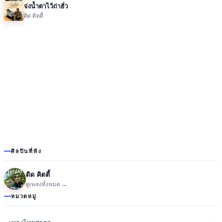
จ่งน้ำตาไว้ถ่าฮั่ว
ดิด คิตตี้
ศิลปินที่ฟัง
ดิด คิตตี้
ดูเพลงทั้งหมด →
หมวดหมู่