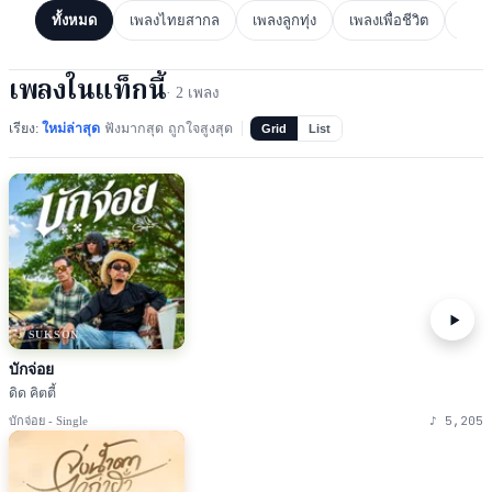
ทั้งหมด
เพลงไทยสากล
เพลงลูกทุ่ง
เพลงเพื่อชีวิต
เพล
เพลงในแท็กนี้
·
2
เพลง
เรียง:
ใหม่ล่าสุด
ฟังมากสุด
ถูกใจสูงสุด
Grid
List
♪ SUKSON
บักจ่อย
ดิด คิตตี้
♪
5,205
บักจ่อย - Single