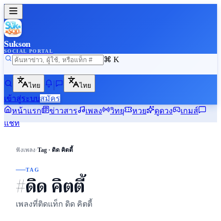
Sukson
SOCIAL PORTAL
⌘ K
ไทย
ไทย
เข้าสู่ระบบ
สมัคร
หน้าแรก
ข่าวสาร
เพลง
วิทยุ
หวย
ดูดวง
เกมส์
แชท
›
ฟังเพลง
Tag · ดิด คิตตี้
TAG
#ดิด คิตตี้
เพลงที่ติดแท็ก ดิด คิตตี้