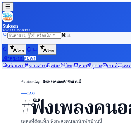
Sukson
SOCIAL PORTAL
⌘ K
ไทย
ไทย
เข้าสู่ระบบ
สมัคร
หน้าแรก
ข่าวสาร
เพลง
วิทยุ
หวย
ดูดวง
เกมส์
แช
›
ฟังเพลง
Tag · ฟังเพลงคนอกหักพักบ้านนี้
TAG
#ฟังเพลงคนอกห
เพลงที่ติดแท็ก ฟังเพลงคนอกหักพักบ้านนี้