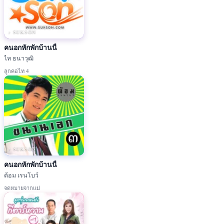
♪ SUKSON
คนอกหักพักบ้านนี้
ไท ธนาวุฒิ
ลูกคอไท 4
♪ SUKSON
คนอกหักพักบ้านนี้
ต้อม เรนโบว์
จดหมายจากแม่