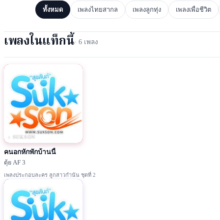
ทั้งหมด
เพลงไทยสากล
เพลงลูกทุ่ง
เพลงเพื่อชีวิต
เพลงในแท็กนี้
·
6
เพลง
♪ SUKSON
คนอกหักพักบ้านนี้
ตุ้ย AF 3
เพลงประกอบละคร ลูกสาวกำนัน ชุดที่ 2