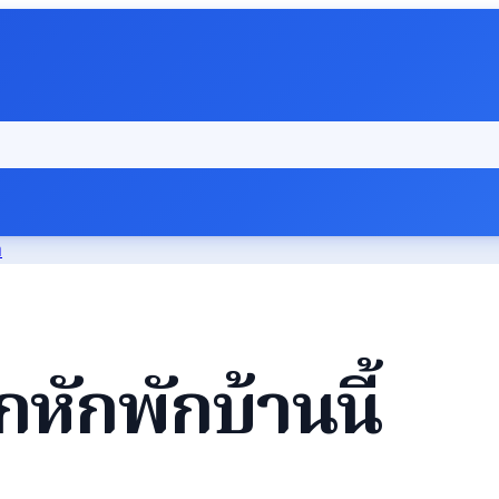
ท
ักพักบ้านนี้