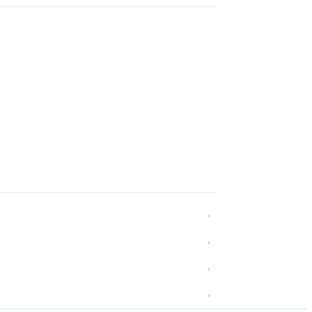
›
›
›
›