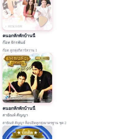
♪ SUKSON
คนอกหักพักบ้านนี้
ก๊อท จักรพันธ์
ก๊อต ลูกทุ่งกีตาร์หวาน 1
♪ SUKSON
คนอกหักพักบ้านนี้
สายัณห์ สัญญา
สายัณห์ สัญญา ท็อปฮิตลูกทุ่งมาตรฐาน ชุด 2