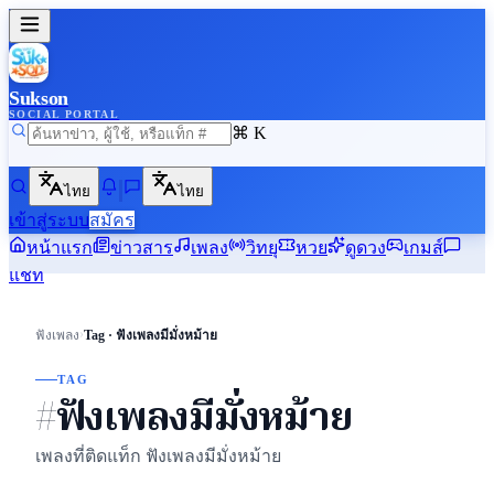
Sukson
SOCIAL PORTAL
⌘ K
ไทย
ไทย
เข้าสู่ระบบ
สมัคร
หน้าแรก
ข่าวสาร
เพลง
วิทยุ
หวย
ดูดวง
เกมส์
แชท
›
ฟังเพลง
Tag · ฟังเพลงมีมั่งหม้าย
TAG
#ฟังเพลงมีมั่งหม้าย
เพลงที่ติดแท็ก ฟังเพลงมีมั่งหม้าย