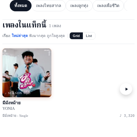
ทั้งหมด
เพลงไทยสากล
เพลงลูกทุ่ง
เพลงเพื่อชีวิต
เพล
เพลงในแท็กนี้
·
1
เพลง
เรียง:
ใหม่ล่าสุด
ฟังมากสุด
ถูกใจสูงสุด
Grid
List
♪ SUKSON
มีมั่งหม้าย
YONIA
♪
3,320
มีมั่งหม้าย - Single