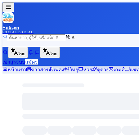
Sukson
SOCIAL PORTAL
⌘ K
ไทย
ไทย
เข้าสู่ระบบ
สมัคร
หน้าแรก
ข่าวสาร
เพลง
วิทยุ
หวย
ดูดวง
เกมส์
แช