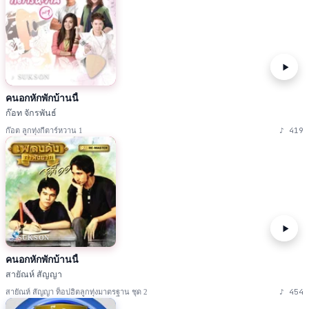
♪ SUKSON
คนอกหักพักบ้านนี้
ก๊อท จักรพันธ์
♪
419
ก๊อต ลูกทุ่งกีตาร์หวาน 1
♪ SUKSON
คนอกหักพักบ้านนี้
สายัณห์ สัญญา
♪
454
สายัณห์ สัญญา ท็อปฮิตลูกทุ่งมาตรฐาน ชุด 2