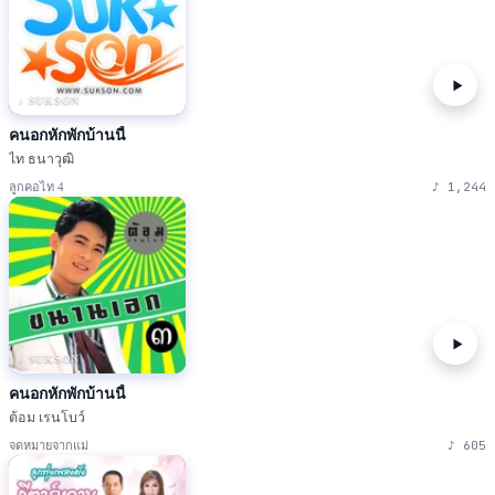
♪ SUKSON
คนอกหักพักบ้านนี้
ไท ธนาวุฒิ
♪
1,244
ลูกคอไท 4
♪ SUKSON
คนอกหักพักบ้านนี้
ต้อม เรนโบว์
♪
605
จดหมายจากแม่