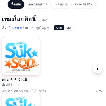
ทั้งหมด
เพลงไทยสากล
เพลงลูกทุ่ง
เพลงเพื่อชีวิต
เพล
เพลงในแท็กนี้
·
6
เพลง
เรียง:
ใหม่ล่าสุด
ฟังมากสุด
ถูกใจสูงสุด
Grid
List
♪ SUKSON
คนอกหักพักบ้านนี้
ตุ้ย AF 3
♪
924
เพลงประกอบละคร ลูกสาวกำนัน ชุดที่ 2