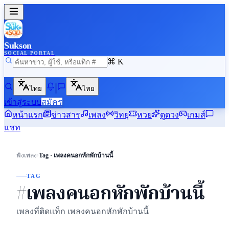
Sukson
SOCIAL PORTAL
⌘ K
ไทย
ไทย
เข้าสู่ระบบ
สมัคร
หน้าแรก
ข่าวสาร
เพลง
วิทยุ
หวย
ดูดวง
เกมส์
แชท
›
ฟังเพลง
Tag · เพลงคนอกหักพักบ้านนี้
TAG
#เพลงคนอกหักพักบ้านนี้
เพลงที่ติดแท็ก เพลงคนอกหักพักบ้านนี้