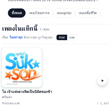
ทั้งหมด
เพลงไทยสากล
เพลงลูกทุ่ง
เพลงเพื่อชีวิต
เพล
เพลงในแท็กนี้
·
1
เพลง
เรียง:
ใหม่ล่าสุด
ฟังมากสุด
ถูกใจสูงสุด
Grid
List
♪ SUKSON
โอ เจ้าแห่งดวงจิตเป็นนิมิตของข้า
ศรัณย่า
♪
1,067
รักของพระองค์