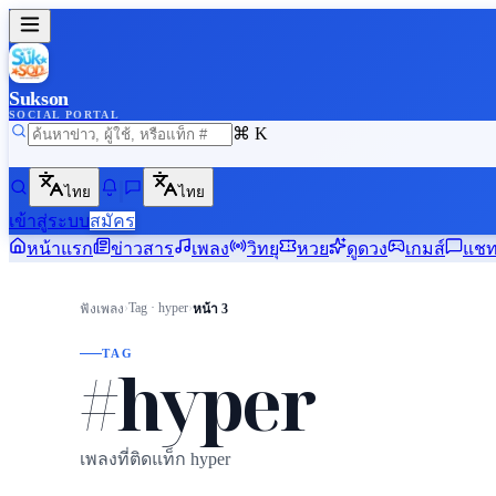
Sukson
SOCIAL PORTAL
⌘ K
ไทย
ไทย
เข้าสู่ระบบ
สมัคร
หน้าแรก
ข่าวสาร
เพลง
วิทยุ
หวย
ดูดวง
เกมส์
แช
›
Tag · hyper
›
ฟังเพลง
หน้า 3
TAG
#hyper
เพลงที่ติดแท็ก hyper