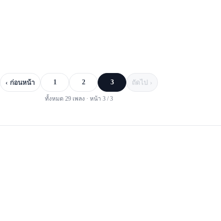
1
2
3
‹ ก่อนหน้า
ถัดไป ›
ทั้งหมด
29
เพลง · หน้า
3
/
3