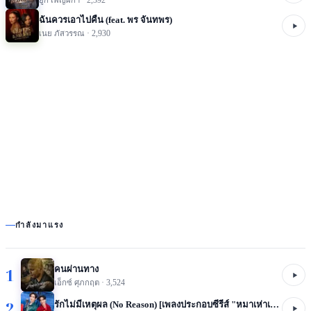
ฉันควรเอาไปคืน (feat. พร จันทพร)
เนย ภัสวรรณ
·
2,930
กำลังมาแรง
คนผ่านทาง
1
เอ็กซ์ ศุภกฤต
·
3,524
2
รักไม่มีเหตุผล (No Reason) [เพลงประกอบซีรีส์ "หมาเห่าเครื่องบิน A Dog And A Plane"]