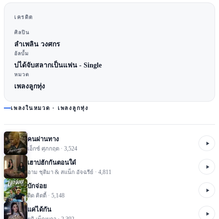
เครดิต
ศิลปิน
ลำเพลิน วงศกร
อัลบั้ม
บ่ได้จับสลากเป็นแฟน - Single
หมวด
เพลงลูกทุ่ง
เพลงในหมวด ·
เพลงลูกทุ่ง
คนผ่านทาง
เอ็กซ์ ศุภกฤต
·
3,524
เฮาบ่ฮักกันตอนใด๋
อาม ชุติมา & สแน็ก อัจฉรีย์
·
4,811
บักจ่อย
ดิด คิตตี้
·
5,148
แค่ได้กัน
ยูกิ เพ็ญผกา
·
2,392