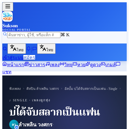
Sukson
SOCIAL PORTAL
⌘ K
ไทย
ไทย
เข้าสู่ระบบ
สมัคร
หน้าแรก
ข่าวสาร
เพลง
วิทยุ
หวย
ดูดวง
เกมส์
แชท
›
›
›
ฟังเพลง
ศิลปิน
ลำเพลิน วงศกร
อัลบั้ม
บ่ได้จับสลากเป็นแฟน - Single
บ่ไ
♪ SUKSON
♪ SINGLE ·
เพลงลูกทุ่ง
บ่ได้จับสลากเป็นแฟน
·
ลำเพลิน วงศกร
ลว