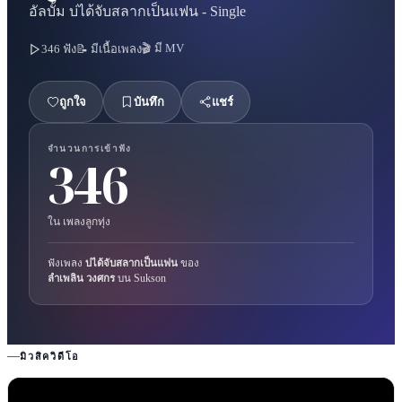
อัลบั้ม
บ่ได้จับสลากเป็นแฟน - Single
🎬 มี MV
346
ฟัง
📝 มีเนื้อเพลง
ถูกใจ
บันทึก
แชร์
จำนวนการเข้าฟัง
346
ใน
เพลงลูกทุ่ง
ฟังเพลง
บ่ได้จับสลากเป็นแฟน
ของ
ลำเพลิน วงศกร
บน Sukson
มิวสิควิดีโอ