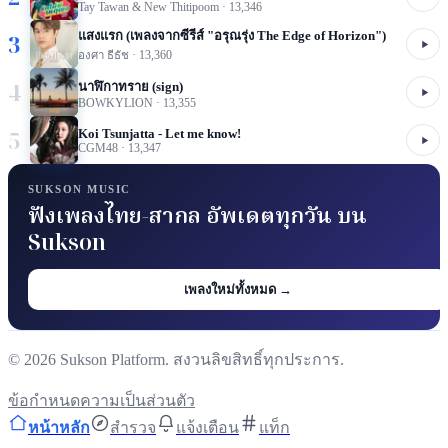
Tay Tawan & New Thitipoom
·
13,346
แสงแรก (เพลงจากซีรีส์ "อรุณรุ่ง The Edge of Horizon")
3
องศา ธีธัช
·
13,360
4
นาฬิกาทราย (sign)
BOWKYLION
·
13,355
5
Koi Tsunjatta - Let me know!
CGM48
·
13,347
SUKSON MUSIC
ฟังเพลงไทย-สากล อัพเดตทุกวัน บน
Sukson
เพลงใหม่ทั้งหมด →
©
2026
Sukson Platform. สงวนลิขสิทธิ์ทุกประการ.
ข้อกำหนด
ความเป็นส่วนตัว
หน้าหลัก
สำรวจ
แจ้งเตือน
แท็ก