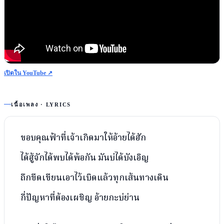
เปิดใน YouTube ↗
เนื้อเพลง · LYRICS
ขอบคุณฟ้าที่เจ้าเกิดมาให้อ้ายได้ฮัก
ได้ฮู้จักได้พบได้พ้อกัน มันบ่ได้บังเอิญ
ถืกขีดเขียนเอาไว้เบิดแล้วทุกเส้นทางเดิน
กี่ปัญหาที่ต้องเผชิญ อ้ายกะบ่ย่าน