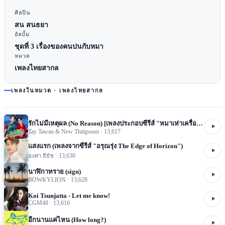
ศิลปิน
สน สนธยา
อัลบั้ม
ชุดที่ 3 เรื่องของคนปนกับหมา
หมวด
เพลงไทยสากล
เพลงในหมวด ·
เพลงไทยสากล
รักไม่มีเหตุผล (No Reason) [เพลงประกอบซีรีส์ "หมาเห่าเครื่องบิน A Dog And A Plane"]
Tay Tawan & New Thitipoom
·
13,617
แสงแรก (เพลงจากซีรีส์ "อรุณรุ่ง The Edge of Horizon")
องศา ธีธัช
·
13,630
นาฬิกาทราย (sign)
BOWKYLION
·
13,628
Koi Tsunjatta - Let me know!
CGM48
·
13,616
อีกนานแค่ไหน (How long?)