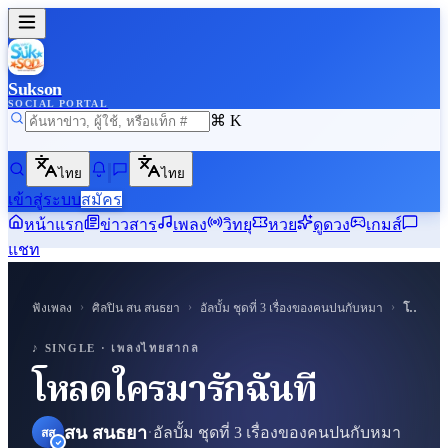
Sukson
SOCIAL PORTAL
⌘ K
ไทย
ไทย
เข้าสู่ระบบ
สมัคร
หน้าแรก
ข่าวสาร
เพลง
วิทยุ
หวย
ดูดวง
เกมส์
แชท
›
›
›
ฟังเพลง
ศิลปิน
สน สนธยา
อัลบั้ม
ชุดที่ 3 เรื่องของคนปนกับหมา
โหลดใครมารักฉันที
♪ SUKSON
♪ SINGLE ·
เพลงไทยสากล
โหลดใครมารักฉันที
·
สน สนธยา
อัลบั้ม
ชุดที่ 3 เรื่องของคนปนกับหมา
สส