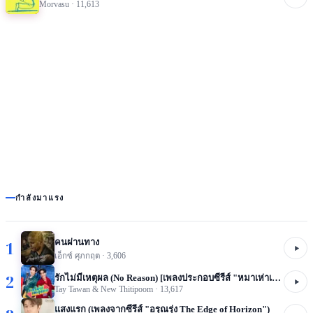
Morvasu
·
11,613
กำลังมาแรง
คนผ่านทาง
1
เอ็กซ์ ศุภกฤต
·
3,606
2
รักไม่มีเหตุผล (No Reason) [เพลงประกอบซีรีส์ "หมาเห่าเครื่องบิน A Dog And A Plane"]
Tay Tawan & New Thitipoom
·
13,617
แสงแรก (เพลงจากซีรีส์ "อรุณรุ่ง The Edge of Horizon")