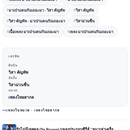
#
#
มาเป่าแคนกันเถอะมา - วิสา คัญทัพ
วิสา คัญทัพ
#
#
วิสา คัญทัพ - มาเป่าแคนกันเถอะมา
วิสาม่วนซื่น
#
#
เนื้อเพลง มาเป่าแคนกันเถอะมา
เพลง มาเป่าแคนกันเถอะมา
เครดิต
ศิลปิน
วิสา คัญทัพ
อัลบั้ม
วิสาม่วนซื่น
หมวด
เพลงไทยสากล
เพลงในหมวด ·
เพลงไทยสากล
รักไม่มีเหตุผล (No Reason) [เพลงประกอบซีรีส์ "หมาเห่าเครื่องบิน A Dog And A Plane"]