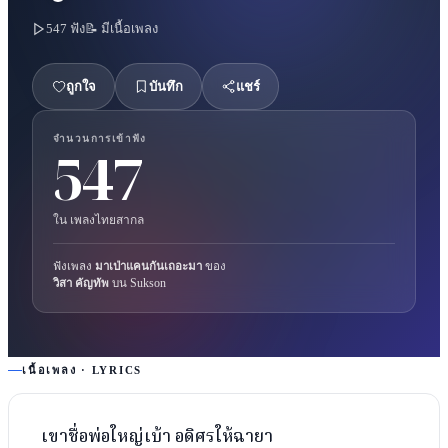
547
ฟัง
📝 มีเนื้อเพลง
ถูกใจ
บันทึก
แชร์
จำนวนการเข้าฟัง
547
ใน
เพลงไทยสากล
ฟังเพลง
มาเป่าแคนกันเถอะมา
ของ
วิสา คัญทัพ
บน Sukson
เนื้อเพลง · LYRICS
เขาชื่อพ่อใหญ่เบ้า อดิศรให้ฉายา