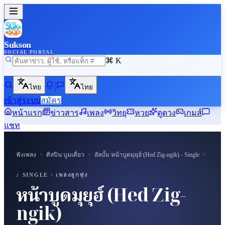
Sukson
SOCIAL PORTAL
⌘ K
ไทย
ไทย
เข้าสู่ระบบ
สมัคร
หน้าแรก
ข่าวสาร
เพลง
วิทยุ
หวย
ดูดวง
เกมส์
แชท
›
›
›
ฟังเพลง
ศิลปิน
บูมเดี่ยว
อัลบั้ม
หน้าบูดมุยุฮ์ (Hed Zig-ngik) - Single
หน้าบู
♪ SUKSON
♪ SINGLE ·
เพลงลูกทุ่ง
หน้าบูดมุยุฮ์ (Hed Zig-
ngik)