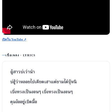
เปิดใน YouTube ↗
เนื้อเพลง · LYRICS
ผู้สาวบ่เว่านำ
บ่ฮู้ว่าหลอยไปเคียดเฮาแต่ยามได๋บุ๊หนิ
เบิ่งทรงเป็นงอนๆ เบิ่งทรงเป็นงอนๆ
คุมง้ออยู่เบิดมื้อ