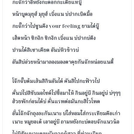
กะจั๊กว่าอิหยังกะดอกกะเดี้ยแทบู๊
หน้าบูดมุยุฮ์ มุยุฮ์ เบิ่งแน บ่ปากเบิดมื้อ
กะจั๊กว่าไปซูนคีง your feeling ยามได๋บู๊
เฮ็ดหน้า ซิกงิก ซิกงิก เบิ่งแน บ่ปากบ่ตีง
ปานได๋สิเซาเคียด อันบ่หิวข้าวบ่
อันสิบ่อ่วยหน้ามาลองมองตาคุยกันจักหน่อยแนตี้
โจ๊กจั๊บต้มเส้นสิกินอันได๋ คันสิไปกะฟ้าวไป
คั่นบ่ไปสิขับมอไซด์ไปซื้อมาให้ กินอยู่บ๊ กินอยู่บ่ บ่ๆๆๆ
ฮ้วยพักก่อนได้บ่ คั่นแรพต่อมันกะสิไวโพด
อั่นโจ๊กจักถุงละกันเนาะ บ่ใส่หอมใส่กระเทียมคือเก่า
เนาะ หมูยอเด้ เอาอยู่บ๊ ถามหยังกะบ่ตอบจักแนวน้อ
ไม่มีสัญญานตอบรับจากผู้สาว ที่ท่านเรียก