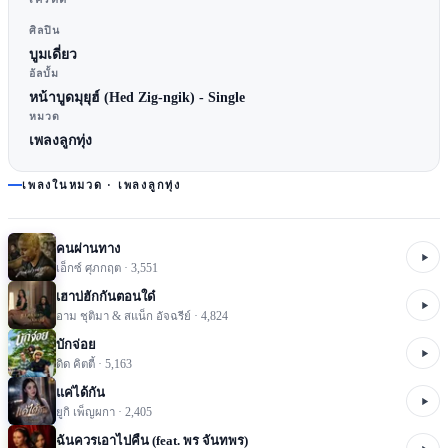
ศิลปิน
บูมเดี่ยว
อัลบั้ม
หน้าบูดมุยุฮ์ (Hed Zig-ngik) - Single
หมวด
เพลงลูกทุ่ง
เพลงในหมวด ·
เพลงลูกทุ่ง
คนผ่านทาง
เอ็กซ์ ศุภกฤต
·
3,551
เฮาบ่ฮักกันตอนใด๋
อาม ชุติมา & สแน็ก อัจฉรีย์
·
4,824
บักจ่อย
ดิด คิตตี้
·
5,163
แค่ได้กัน
ยูกิ เพ็ญผกา
·
2,405
ฉันควรเอาไปคืน (feat. พร จันทพร)