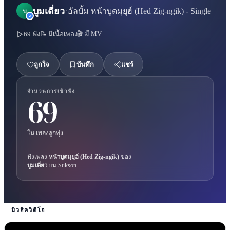
·
บูมเดี่ยว
อัลบั้ม
หน้าบูดมุยุฮ์ (Hed Zig-ngik) - Single
บ
🎬 มี MV
69
ฟัง
📝 มีเนื้อเพลง
ถูกใจ
บันทึก
แชร์
จำนวนการเข้าฟัง
69
ใน
เพลงลูกทุ่ง
ฟังเพลง
หน้าบูดมุยุฮ์ (Hed Zig-ngik)
ของ
บูมเดี่ยว
บน Sukson
มิวสิควิดีโอ