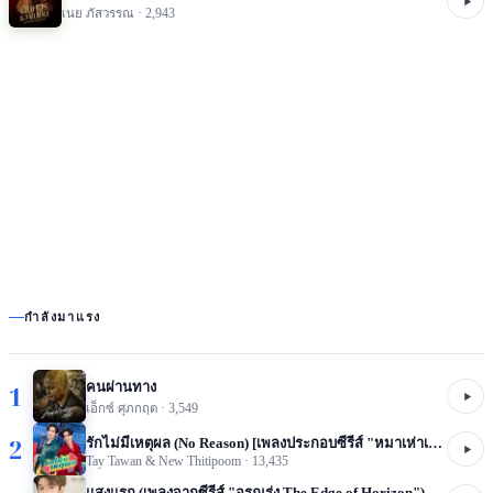
เนย ภัสวรรณ
·
2,943
กำลังมาแรง
คนผ่านทาง
1
เอ็กซ์ ศุภกฤต
·
3,549
2
รักไม่มีเหตุผล (No Reason) [เพลงประกอบซีรีส์ "หมาเห่าเครื่องบิน A Dog And A Plane"]
Tay Tawan & New Thitipoom
·
13,435
แสงแรก (เพลงจากซีรีส์ "อรุณรุ่ง The Edge of Horizon")